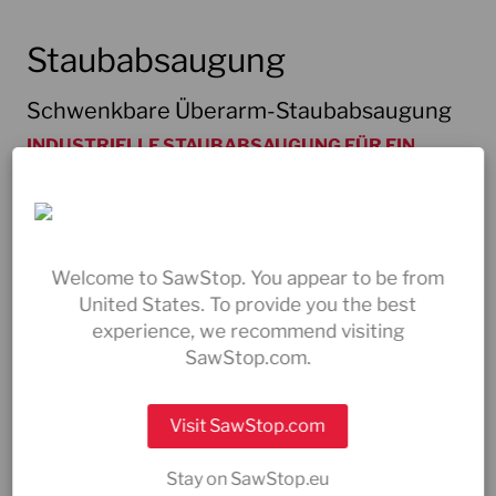
Staubabsaugung
Schwenkbare Überarm-Staubabsaugung
INDUSTRIELLE STAUBABSAUGUNG FÜR EIN
DYNAMISCHES ARBEITSUMFELD
Dieser robuste 100 mm Überarm sorgt für
Bedienerschutz und entfernt Staub von der
Welcome to SawStop. You appear to be from
Tischoberfläche – sowohl bei
United States. To provide you the best
Standardschnitten als auch bei nicht
experience, we recommend visiting
vollständigen Schnitten. Für den sicheren
SawStop.com.
Einsatz von Dado-Sätzen ist er unverzichtbar.
Visit SawStop.com
Überarm-Staubabsaugung
Stay on SawStop.eu