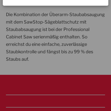
EINFACHE STAUBKONTROLLE
Die Kombination der Überarm-Staubabsaugung
mit dem SawStop-Sägeblattschutz mit
Staubabsaugung ist bei der Professional
Cabinet Saw serienmäßig enthalten. So
erreichst du eine einfache, zuverlässige
Staubkontrolle und fängst bis zu 99 % des
Staubs auf.
Entdecken Sie unsere Tischsägen
Kommen Sie und besuchen Sie uns