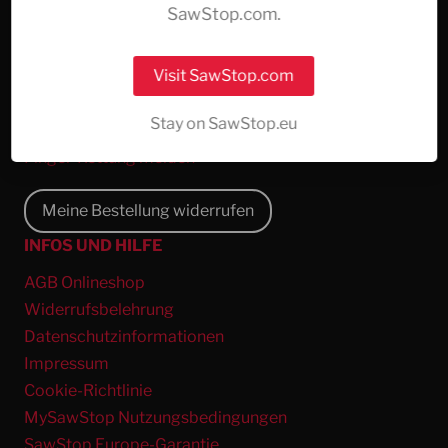
SawStop.com.
Warum SawStop
Über uns
Visit SawStop.com
Finde einen Händler in deiner Nähe
Experience Roadshow
Stay on SawStop.eu
Registrieren Sie Ihre SawStop
Finger-Rettung melden
Meine Bestellung widerrufen
INFOS UND HILFE
AGB Onlineshop
Widerrufsbelehrung
Datenschutzinformationen
Impressum
Cookie-Richtlinie
MySawStop Nutzungsbedingungen
SawStop Europe-Garantie