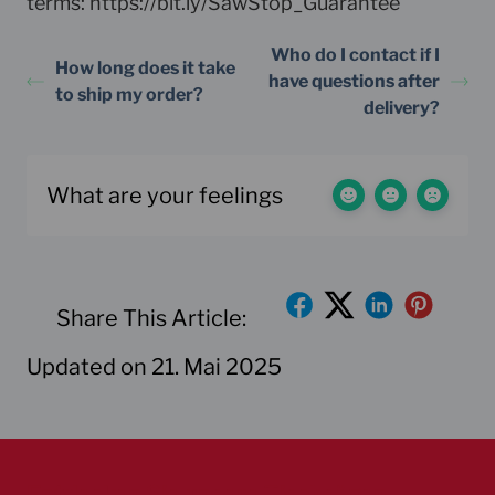
terms: https://bit.ly/SawStop_Guarantee
Who do I contact if I
How long does it take
have questions after
to ship my order?
delivery?
What are your feelings
Share This Article:
Updated on 21. Mai 2025
Entdecken Sie unsere Tischsägen