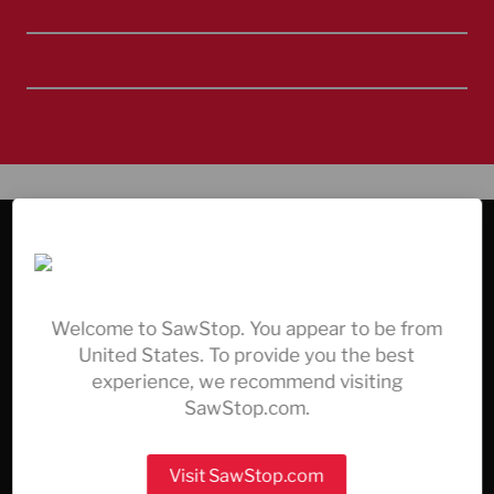
Kommen Sie und besuchen Sie uns
Immer für Sie da – Kontaktieren Sie uns
UNTERNEHMEN & SERVICE
Produkte
Warum SawStop
Welcome to SawStop. You appear to be from
Über uns
United States. To provide you the best
Finde einen Händler in deiner Nähe
experience, we recommend visiting
Experience Roadshow
SawStop.com.
Registrieren Sie Ihre SawStop
Finger-Rettung melden
Visit SawStop.com